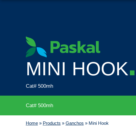
MINI HOOK
Cat# 500mh
Cat# 500mh
Home
»
Products
»
Ganchos
»
Mini Hook