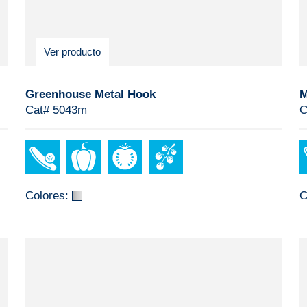
Ver producto
Greenhouse Metal Hook
M
Cat# 5043m
C
Colores:
C