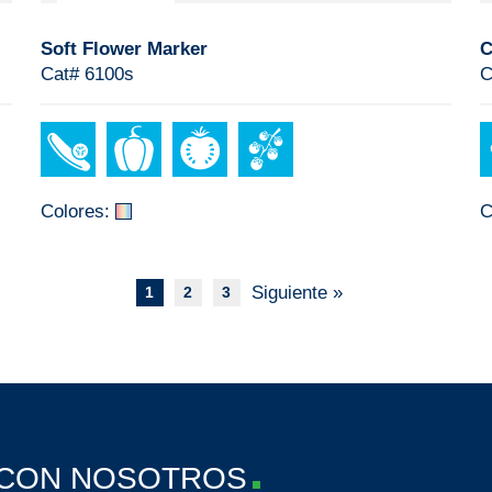
Soft Flower Marker
C
Cat# 6100s
C
Colores:
C
Siguiente »
1
2
3
 CON NOSOTROS