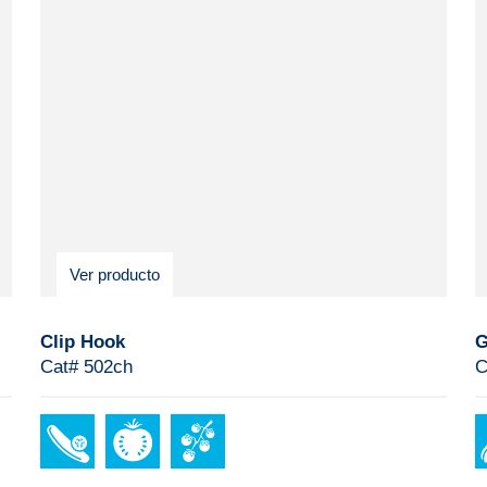
Ver producto
Clip Hook
G
Cat# 502ch
C