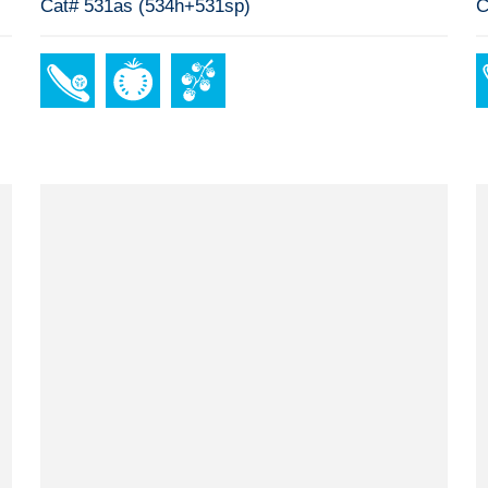
Cat# 531as (534h+531sp)
C