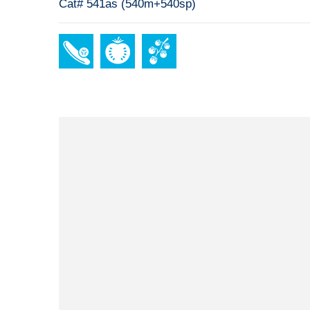
Cat# 541as (540m+540sp)