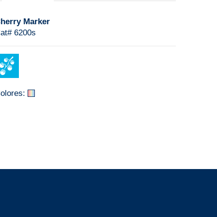
herry Marker
at# 6200s
olores: