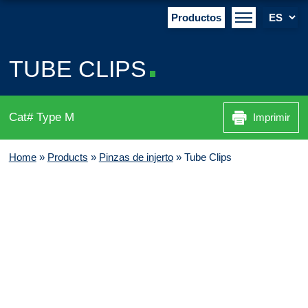
Productos
TUBE CLIPS
Cat# Type M
Imprimir
Home
»
Products
»
Pinzas de injerto
»
Tube Clips