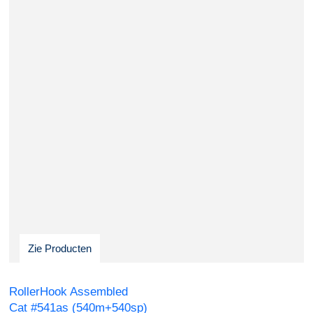
Zie Producten
RollerHook Assembled
Cat #541as (540m+540sp)